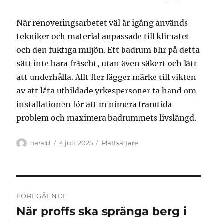
När renoveringsarbetet väl är igång används
tekniker och material anpassade till klimatet
och den fuktiga miljön. Ett badrum blir på detta
sätt inte bara fräscht, utan även säkert och lätt
att underhålla. Allt fler lägger märke till vikten
av att låta utbildade yrkespersoner ta hand om
installationen för att minimera framtida
problem och maximera badrummets livslängd.
Författare
Publicerat
Kategorier
harald
4 juli, 2025
Plattsättare
den
Inläggsnavigering
FÖREGÅENDE
När proffs ska spränga berg i
Föregående