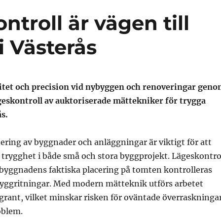
troll är vägen till
i Västerås
itet och precision vid nybyggen och renoveringar gen
geskontroll av auktoriserade mättekniker för trygga
ås.
ering av byggnader och anläggningar är viktigt för att
 trygghet i både små och stora byggprojekt. Lägeskontro
 byggnadens faktiska placering på tomten kontrolleras
ggritningar. Med modern mätteknik utförs arbetet
grant, vilket minskar risken för oväntade överraskninga
oblem.