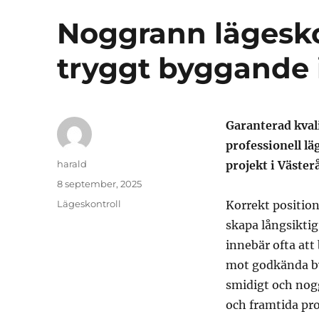
Noggrann lägeskon
tryggt byggande 
Garanterad kval
professionell lä
Författare
harald
projekt i Väster
Publicerat
8 september, 2025
den
Kategorier
Lägeskontroll
Korrekt position
skapa långsiktig
innebär ofta att
mot godkända by
smidigt och nog
och framtida pr