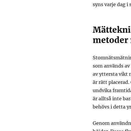
syns varje dag i 
Mättekni
metoder
Stomnätsmätning
som används av 
av yttersta vikt 
är rätt placerad
undvika framtida 
är alltså inte b
behövs i detta y
Genom användni