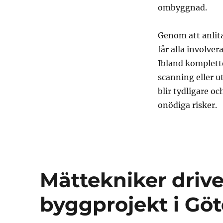
ombyggnad.
Genom att anlit
får alla involver
Ibland komplett
scanning eller u
blir tydligare o
onödiga risker.
Mättekniker drive
byggprojekt i Gö