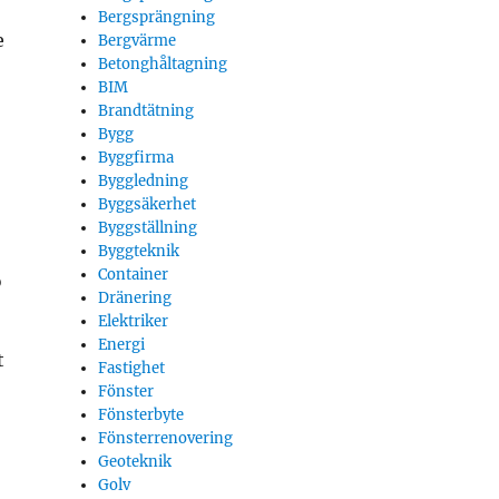
Bergsprängning
e
Bergvärme
Betonghåltagning
BIM
Brandtätning
Bygg
Byggfirma
Byggledning
Byggsäkerhet
Byggställning
Byggteknik
Container
?
Dränering
Elektriker
Energi
t
Fastighet
Fönster
Fönsterbyte
Fönsterrenovering
Geoteknik
Golv