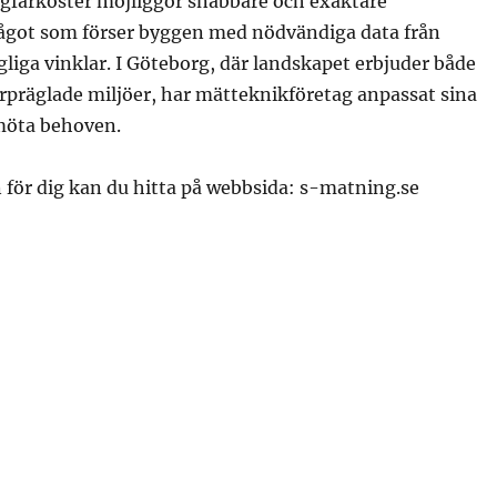
ygfarkoster möjliggör snabbare och exaktare
något som förser byggen med nödvändiga data från
ngliga vinklar. I Göteborg, där landskapet erbjuder både
rpräglade miljöer, har mätteknikföretag anpassat sina
 möta behoven.
 för dig kan du hitta på webbsida: s-matning.se