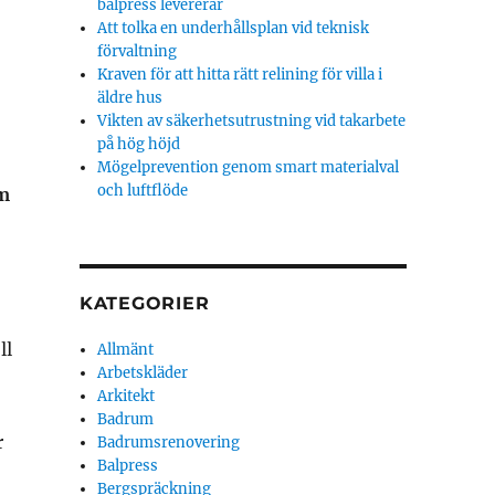
balpress levererar
Att tolka en underhållsplan vid teknisk
förvaltning
Kraven för att hitta rätt relining för villa i
äldre hus
Vikten av säkerhetsutrustning vid takarbete
på hög höjd
Mögelprevention genom smart materialval
och luftflöde
om
KATEGORIER
ll
Allmänt
Arbetskläder
Arkitekt
Badrum
r
Badrumsrenovering
Balpress
Bergspräckning