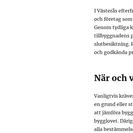
I Västerås efter
och företag som v
Genom tydliga k
tillbyggnadens p
slutbesiktning. 
och godkända pr
När och v
Vanligtvis kräv
en grund eller s
att jämföra bygg
bygglovet. Därig
alla bestämmelse