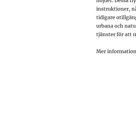
höjder. Dessa fl
instruktioner, 
tidigare otillgä
urbana och natu
tjänster för att
Mer information