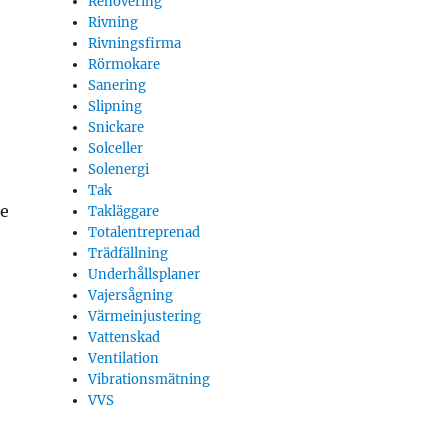
Renovering
Rivning
Rivningsfirma
Rörmokare
Sanering
Slipning
Snickare
Solceller
Solenergi
Tak
de
Takläggare
Totalentreprenad
Trädfällning
Underhållsplaner
Vajersågning
Värmeinjustering
Vattenskad
Ventilation
Vibrationsmätning
VVS