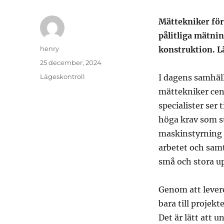
Mättekniker för
pålitliga mätni
Författare
henry
konstruktion. Lä
Publicerat
25 december, 2024
den
Kategorier
Lägeskontroll
I dagens samhälle
mättekniker cen
specialister ser t
höga krav som s
maskinstyrning 
arbetet och samt
små och stora up
Genom att levere
bara till projekt
Det är lätt att 