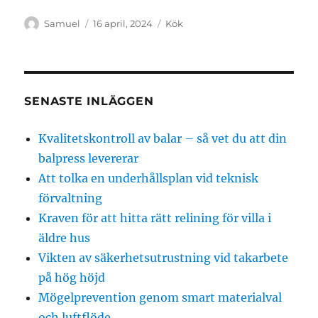
Författare
Publicerat
Kategorier
Samuel
16 april, 2024
Kök
den
SENASTE INLÄGGEN
Kvalitetskontroll av balar – så vet du att din
balpress levererar
Att tolka en underhållsplan vid teknisk
förvaltning
Kraven för att hitta rätt relining för villa i
äldre hus
Vikten av säkerhetsutrustning vid takarbete
på hög höjd
Mögelprevention genom smart materialval
och luftflöde