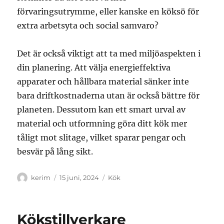
förvaringsutrymme, eller kanske en köksö för
extra arbetsyta och social samvaro?
Det är också viktigt att ta med miljöaspekten i
din planering. Att välja energieffektiva
apparater och hållbara material sänker inte
bara driftkostnaderna utan är också bättre för
planeten. Dessutom kan ett smart urval av
material och utformning göra ditt kök mer
tåligt mot slitage, vilket sparar pengar och
besvär på lång sikt.
Författare
Publicerat
Kategorier
kerim
15 juni, 2024
Kök
den
Kökstillverkare